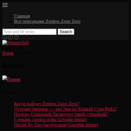
Главная
Все персонажи Zenless Zone Zero
Search
Мур
Home
Ёимия
Ёимия
Ёимия
Когда выйдет Zenless Zone Zero?
Путешественник — это Эон из Хонкай Стар Рейл?
Почему Странный Хиличурл такой странный?
Словарь сленга игры Genshin Impact
Песня Ху Тао (на русском) Genshin Impact