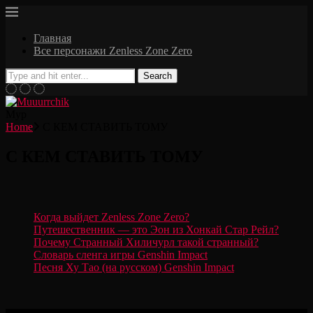
Главная
Все персонажи Zenless Zone Zero
Search
Мур
Home
С КЕМ СТАВИТЬ ТОМУ
С КЕМ СТАВИТЬ ТОМУ
Когда выйдет Zenless Zone Zero?
Путешественник — это Эон из Хонкай Стар Рейл?
Почему Странный Хиличурл такой странный?
Словарь сленга игры Genshin Impact
Песня Ху Тао (на русском) Genshin Impact