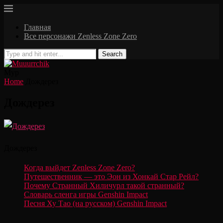
Главная
Все персонажи Zenless Zone Zero
Search
Мур
Home
Дождерез
Дождерез
Дождерез
Когда выйдет Zenless Zone Zero?
Путешественник — это Эон из Хонкай Стар Рейл?
Почему Странный Хиличурл такой странный?
Словарь сленга игры Genshin Impact
Песня Ху Тао (на русском) Genshin Impact