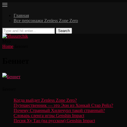
Главная
Все персонажи Zenless Zone Zero
Search
Мур
Home
Беннет
Беннет
Беннет
Когда выйдет Zenless Zone Zero?
Путешественник — это Эон из Хонкай Стар Рейл?
Почему Странный Хиличурл такой странный?
Словарь сленга игры Genshin Impact
Песня Ху Тао (на русском) Genshin Impact