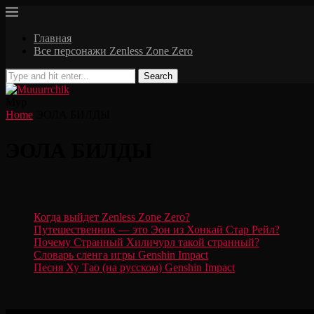
Главная
Все персонажи Zenless Zone Zero
Search
Мур
Home
ЭОЛА БИЛДЫ
ЭОЛА БИЛДЫ
Когда выйдет Zenless Zone Zero?
Путешественник — это Эон из Хонкай Стар Рейл?
Почему Странный Хиличурл такой странный?
Словарь сленга игры Genshin Impact
Песня Ху Тао (на русском) Genshin Impact