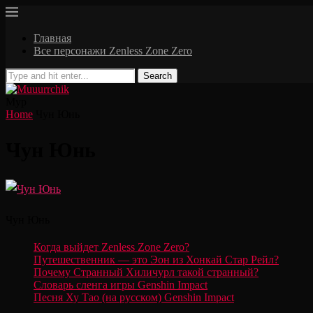
Главная
Все персонажи Zenless Zone Zero
Search
Мур
Home
Чун Юнь
Чун Юнь
Чун Юнь
Когда выйдет Zenless Zone Zero?
Путешественник — это Эон из Хонкай Стар Рейл?
Почему Странный Хиличурл такой странный?
Словарь сленга игры Genshin Impact
Песня Ху Тао (на русском) Genshin Impact