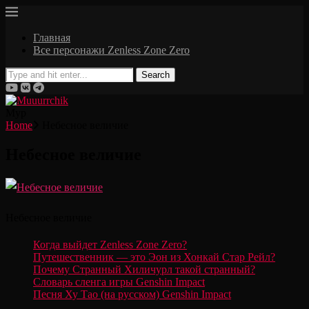
Главная
Все персонажи Zenless Zone Zero
Search
Мур
Home
Небесное величие
Небесное величие
Небесное величие
Когда выйдет Zenless Zone Zero?
Путешественник — это Эон из Хонкай Стар Рейл?
Почему Странный Хиличурл такой странный?
Словарь сленга игры Genshin Impact
Песня Ху Тао (на русском) Genshin Impact