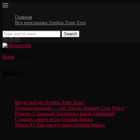
Главная
Все персонажи Zenless Zone Zero
Search
Мур
Home
Нилу
Нилу
Когда выйдет Zenless Zone Zero?
Путешественник — это Эон из Хонкай Стар Рейл?
Почему Странный Хиличурл такой странный?
Словарь сленга игры Genshin Impact
Песня Ху Тао (на русском) Genshin Impact