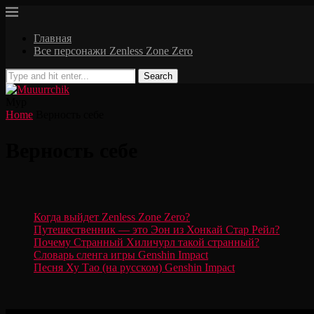
Главная
Все персонажи Zenless Zone Zero
Search
Мур
Home
Верность себе
Верность себе
Когда выйдет Zenless Zone Zero?
Путешественник — это Эон из Хонкай Стар Рейл?
Почему Странный Хиличурл такой странный?
Словарь сленга игры Genshin Impact
Песня Ху Тао (на русском) Genshin Impact