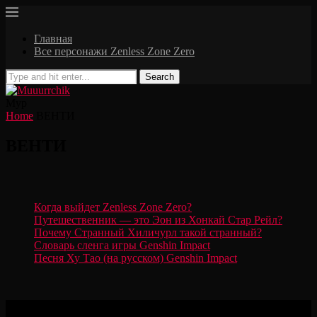
Главная
Все персонажи Zenless Zone Zero
Search
Мур
Home
ВЕНТИ
ВЕНТИ
Когда выйдет Zenless Zone Zero?
Путешественник — это Эон из Хонкай Стар Рейл?
Почему Странный Хиличурл такой странный?
Словарь сленга игры Genshin Impact
Песня Ху Тао (на русском) Genshin Impact