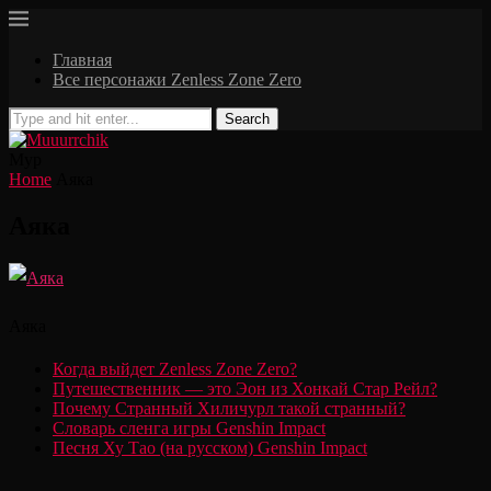
Главная
Все персонажи Zenless Zone Zero
Search
Мур
Home
Аяка
Аяка
Аяка
Когда выйдет Zenless Zone Zero?
Путешественник — это Эон из Хонкай Стар Рейл?
Почему Странный Хиличурл такой странный?
Словарь сленга игры Genshin Impact
Песня Ху Тао (на русском) Genshin Impact